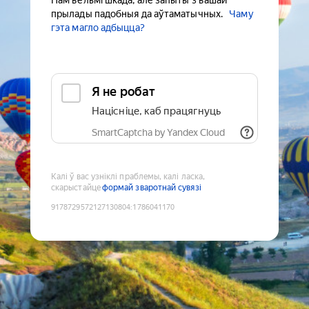
Нам вельмі шкада, але запыты з вашай
прылады падобныя да аўтаматычных.
Чаму
гэта магло адбыцца?
Я не робат
Націсніце, каб працягнуць
SmartCaptcha by Yandex Cloud
Калі ў вас узніклі праблемы, калі ласка,
скарыстайце
формай зваротнай сувязі
9178729572127130804
:
1786041170