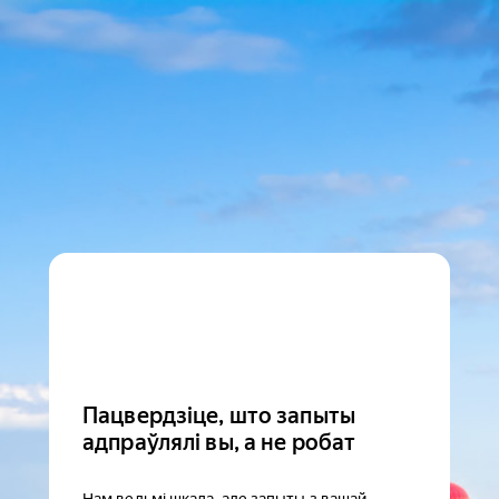
Пацвердзіце, што запыты
адпраўлялі вы, а не робат