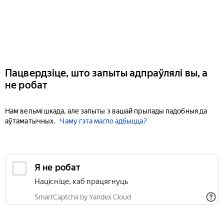
Пацвердзіце, што запыты адпраўлялі вы, а
не робат
Нам вельмі шкада, але запыты з вашай прылады падобныя да
аўтаматычных.
Чаму гэта магло адбыцца?
Я не робат
Націсніце, каб працягнуць
SmartCaptcha by Yandex Cloud