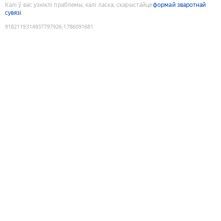
Калі ў вас узніклі праблемы, калі ласка, скарыстайце
формай зваротнай
сувязі
9182119314937797926
:
1786091681