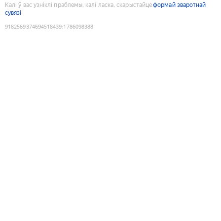
Калі ў вас узніклі праблемы, калі ласка, скарыстайце
формай зваротнай
сувязі
9182569374694518439
:
1786098388