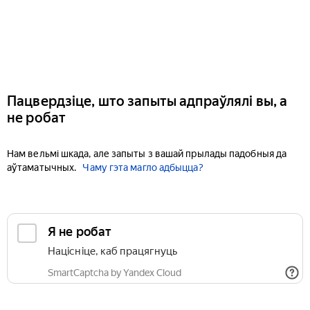
Пацвердзіце, што запыты адпраўлялі вы, а
не робат
Нам вельмі шкада, але запыты з вашай прылады падобныя да
аўтаматычных.
Чаму гэта магло адбыцца?
Я не робат
Націсніце, каб працягнуць
SmartCaptcha by Yandex Cloud