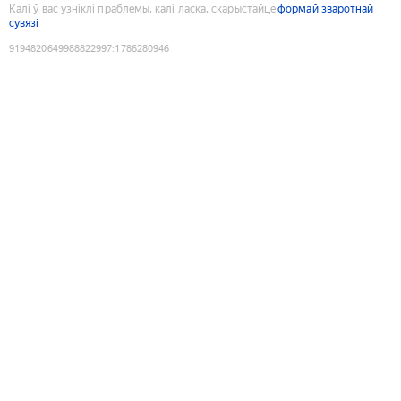
Калі ў вас узніклі праблемы, калі ласка, скарыстайце
формай зваротнай
сувязі
9194820649988822997
:
1786280946