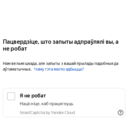
Пацвердзіце, што запыты адпраўлялі вы, а
не робат
Нам вельмі шкада, але запыты з вашай прылады падобныя да
аўтаматычных.
Чаму гэта магло адбыцца?
Я не робат
Націсніце, каб працягнуць
SmartCaptcha by Yandex Cloud