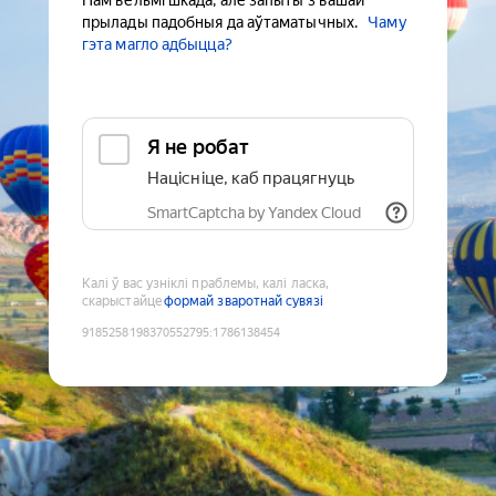
Нам вельмі шкада, але запыты з вашай
прылады падобныя да аўтаматычных.
Чаму
гэта магло адбыцца?
Я не робат
Націсніце, каб працягнуць
SmartCaptcha by Yandex Cloud
Калі ў вас узніклі праблемы, калі ласка,
скарыстайце
формай зваротнай сувязі
9185258198370552795
:
1786138454