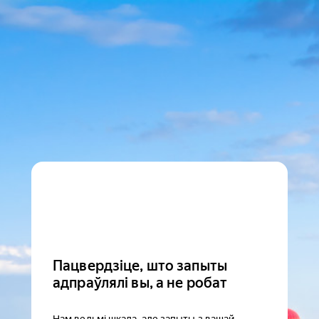
Пацвердзіце, што запыты
адпраўлялі вы, а не робат