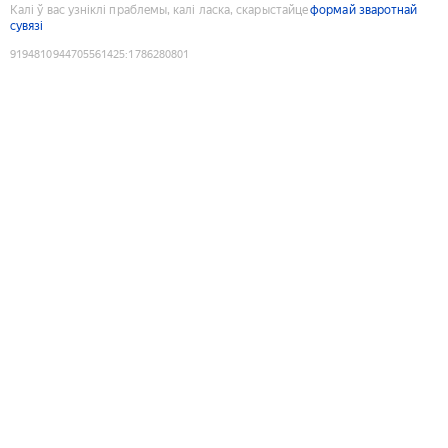
Калі ў вас узніклі праблемы, калі ласка, скарыстайце
формай зваротнай
сувязі
9194810944705561425
:
1786280801