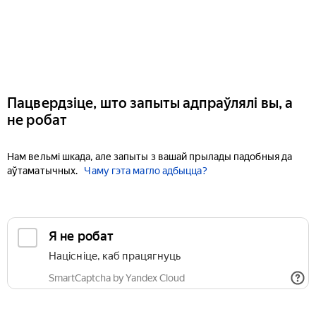
Пацвердзіце, што запыты адпраўлялі вы, а
не робат
Нам вельмі шкада, але запыты з вашай прылады падобныя да
аўтаматычных.
Чаму гэта магло адбыцца?
Я не робат
Націсніце, каб працягнуць
SmartCaptcha by Yandex Cloud