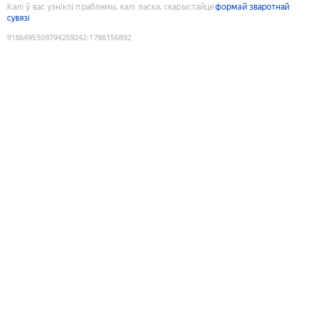
Калі ў вас узніклі праблемы, калі ласка, скарыстайце
формай зваротнай
сувязі
9186495509794259242
:
1786156892