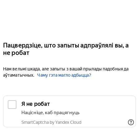
Пацвердзіце, што запыты адпраўлялі вы, а
не робат
Нам вельмі шкада, але запыты з вашай прылады падобныя да
аўтаматычных.
Чаму гэта магло адбыцца?
Я не робат
Націсніце, каб працягнуць
SmartCaptcha by Yandex Cloud