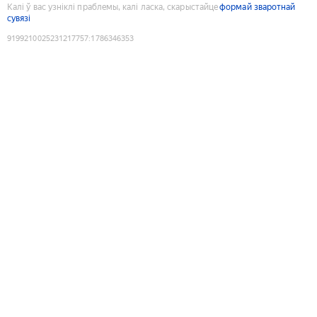
Калі ў вас узніклі праблемы, калі ласка, скарыстайце
формай зваротнай
сувязі
9199210025231217757
:
1786346353