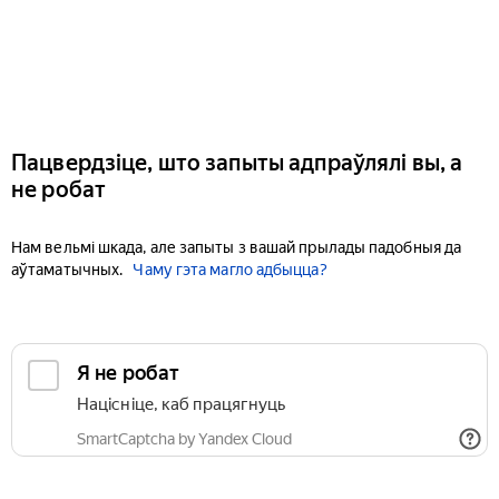
Пацвердзіце, што запыты адпраўлялі вы, а
не робат
Нам вельмі шкада, але запыты з вашай прылады падобныя да
аўтаматычных.
Чаму гэта магло адбыцца?
Я не робат
Націсніце, каб працягнуць
SmartCaptcha by Yandex Cloud