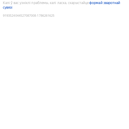
Калі ў вас узніклі праблемы, калі ласка, скарыстайце
формай зваротнай
сувязі
9193524044527087008
:
1786261625