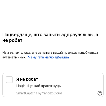
Пацвердзіце, што запыты адпраўлялі вы, а
не робат
Нам вельмі шкада, але запыты з вашай прылады падобныя да
аўтаматычных.
Чаму гэта магло адбыцца?
Я не робат
Націсніце, каб працягнуць
SmartCaptcha by Yandex Cloud