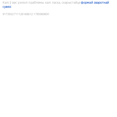
Калі ў вас узніклі праблемы, калі ласка, скарыстайце
формай зваротнай
сувязі
9173932711126168612
:
1785969691