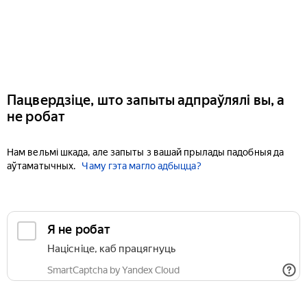
Пацвердзіце, што запыты адпраўлялі вы, а
не робат
Нам вельмі шкада, але запыты з вашай прылады падобныя да
аўтаматычных.
Чаму гэта магло адбыцца?
Я не робат
Націсніце, каб працягнуць
SmartCaptcha by Yandex Cloud