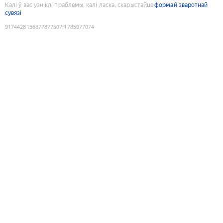
Калі ў вас узніклі праблемы, калі ласка, скарыстайце
формай зваротнай
сувязі
9174428156877877507
:
1785977074