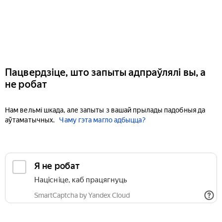
Пацвердзіце, што запыты адпраўлялі вы, а
не робат
Нам вельмі шкада, але запыты з вашай прылады падобныя да
аўтаматычных.
Чаму гэта магло адбыцца?
Я не робат
Націсніце, каб працягнуць
SmartCaptcha by Yandex Cloud