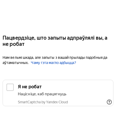
Пацвердзіце, што запыты адпраўлялі вы, а
не робат
Нам вельмі шкада, але запыты з вашай прылады падобныя да
аўтаматычных.
Чаму гэта магло адбыцца?
Я не робат
Націсніце, каб працягнуць
SmartCaptcha by Yandex Cloud