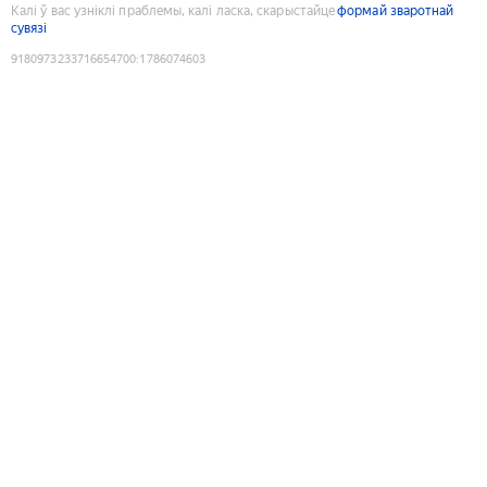
Калі ў вас узніклі праблемы, калі ласка, скарыстайце
формай зваротнай
сувязі
9180973233716654700
:
1786074603