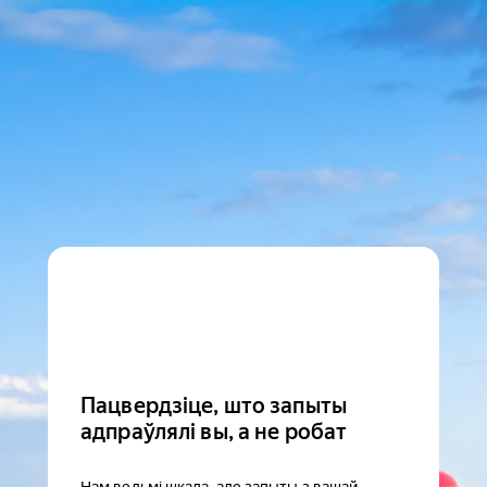
Пацвердзіце, што запыты
адпраўлялі вы, а не робат