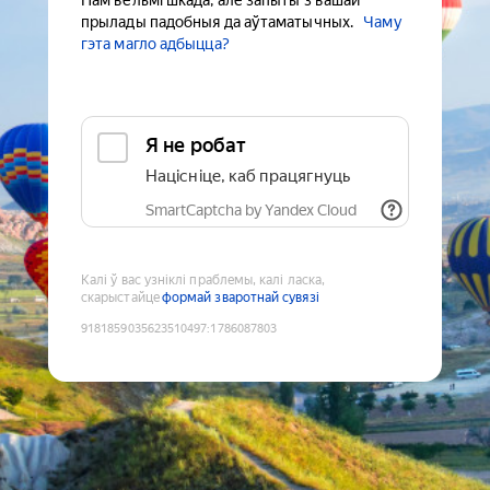
Нам вельмі шкада, але запыты з вашай
прылады падобныя да аўтаматычных.
Чаму
гэта магло адбыцца?
Я не робат
Націсніце, каб працягнуць
SmartCaptcha by Yandex Cloud
Калі ў вас узніклі праблемы, калі ласка,
скарыстайце
формай зваротнай сувязі
9181859035623510497
:
1786087803