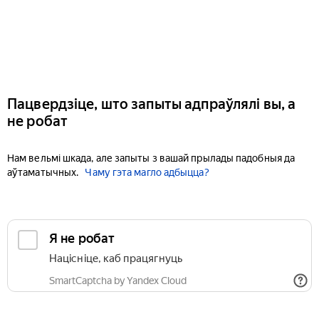
Пацвердзіце, што запыты адпраўлялі вы, а
не робат
Нам вельмі шкада, але запыты з вашай прылады падобныя да
аўтаматычных.
Чаму гэта магло адбыцца?
Я не робат
Націсніце, каб працягнуць
SmartCaptcha by Yandex Cloud