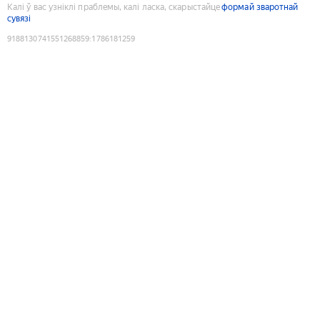
Калі ў вас узніклі праблемы, калі ласка, скарыстайце
формай зваротнай
сувязі
9188130741551268859
:
1786181259