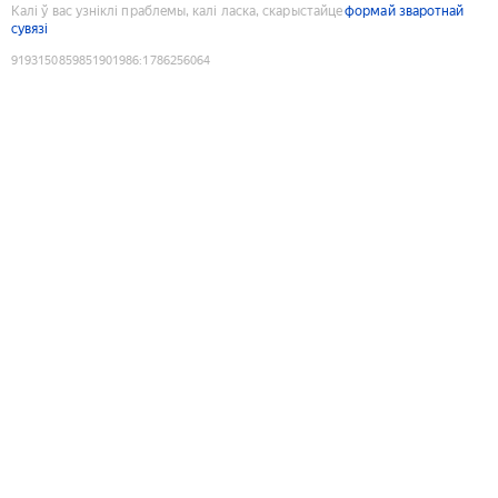
Калі ў вас узніклі праблемы, калі ласка, скарыстайце
формай зваротнай
сувязі
9193150859851901986
:
1786256064