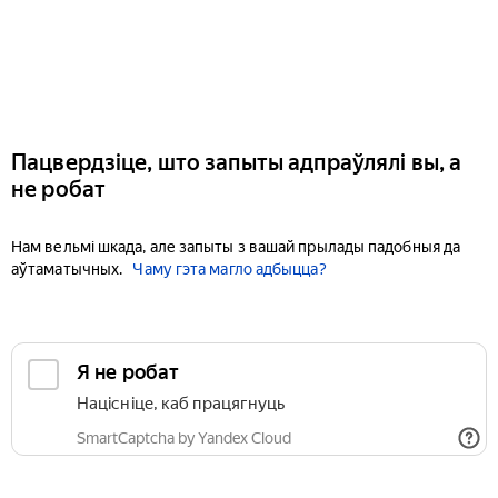
Пацвердзіце, што запыты адпраўлялі вы, а
не робат
Нам вельмі шкада, але запыты з вашай прылады падобныя да
аўтаматычных.
Чаму гэта магло адбыцца?
Я не робат
Націсніце, каб працягнуць
SmartCaptcha by Yandex Cloud