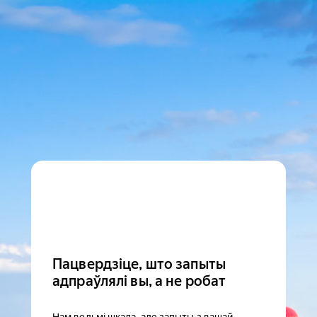
Пацвердзіце, што запыты
адпраўлялі вы, а не робат