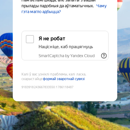
Нам вельмі шкада, але запыты з вашай
прылады падобныя да аўтаматычных.
Чаму
гэта магло адбыцца?
Я не робат
Націсніце, каб працягнуць
SmartCaptcha by Yandex Cloud
Калі ў вас узніклі праблемы, калі ласка,
скарыстайце
формай зваротнай сувязі
9183918243667833550
:
1786118487