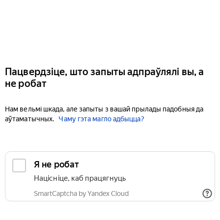
Пацвердзіце, што запыты адпраўлялі вы, а
не робат
Нам вельмі шкада, але запыты з вашай прылады падобныя да
аўтаматычных.
Чаму гэта магло адбыцца?
Я не робат
Націсніце, каб працягнуць
SmartCaptcha by Yandex Cloud