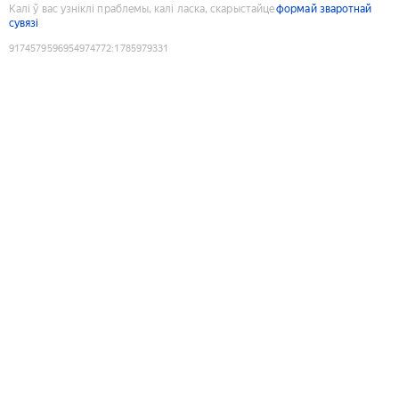
Калі ў вас узніклі праблемы, калі ласка, скарыстайце
формай зваротнай
сувязі
9174579596954974772
:
1785979331