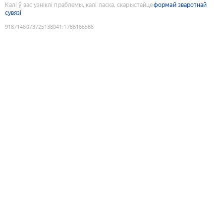
Калі ў вас узніклі праблемы, калі ласка, скарыстайце
формай зваротнай
сувязі
9187146073725138041
:
1786166586