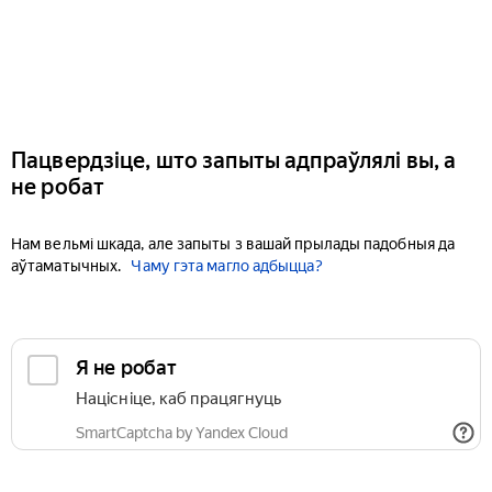
Пацвердзіце, што запыты адпраўлялі вы, а
не робат
Нам вельмі шкада, але запыты з вашай прылады падобныя да
аўтаматычных.
Чаму гэта магло адбыцца?
Я не робат
Націсніце, каб працягнуць
SmartCaptcha by Yandex Cloud