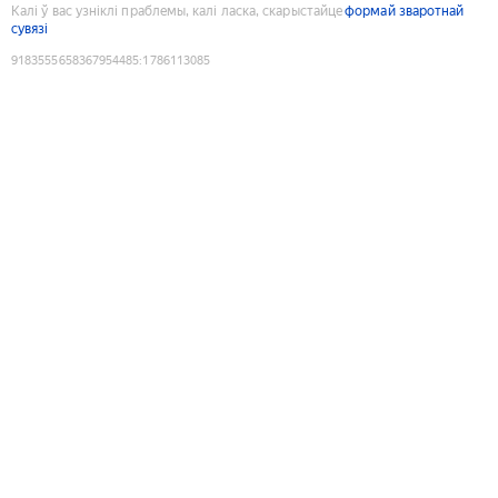
Калі ў вас узніклі праблемы, калі ласка, скарыстайце
формай зваротнай
сувязі
9183555658367954485
:
1786113085