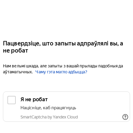
Пацвердзіце, што запыты адпраўлялі вы, а
не робат
Нам вельмі шкада, але запыты з вашай прылады падобныя да
аўтаматычных.
Чаму гэта магло адбыцца?
Я не робат
Націсніце, каб працягнуць
SmartCaptcha by Yandex Cloud