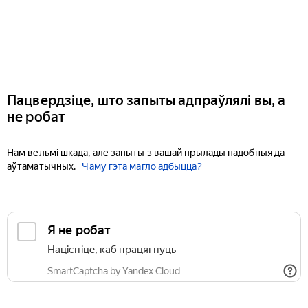
Пацвердзіце, што запыты адпраўлялі вы, а
не робат
Нам вельмі шкада, але запыты з вашай прылады падобныя да
аўтаматычных.
Чаму гэта магло адбыцца?
Я не робат
Націсніце, каб працягнуць
SmartCaptcha by Yandex Cloud