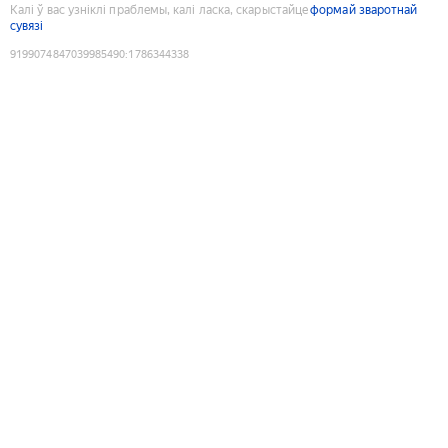
Калі ў вас узніклі праблемы, калі ласка, скарыстайце
формай зваротнай
сувязі
9199074847039985490
:
1786344338