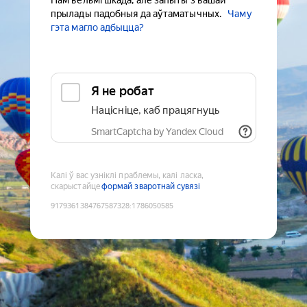
Нам вельмі шкада, але запыты з вашай
прылады падобныя да аўтаматычных.
Чаму
гэта магло адбыцца?
Я не робат
Націсніце, каб працягнуць
SmartCaptcha by Yandex Cloud
Калі ў вас узніклі праблемы, калі ласка,
скарыстайце
формай зваротнай сувязі
9179361384767587328
:
1786050585