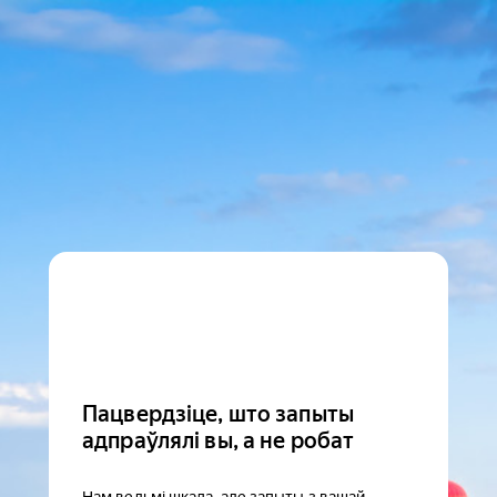
Пацвердзіце, што запыты
адпраўлялі вы, а не робат