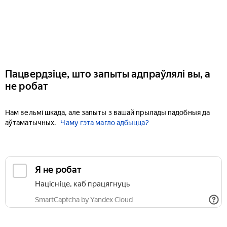
Пацвердзіце, што запыты адпраўлялі вы, а
не робат
Нам вельмі шкада, але запыты з вашай прылады падобныя да
аўтаматычных.
Чаму гэта магло адбыцца?
Я не робат
Націсніце, каб працягнуць
SmartCaptcha by Yandex Cloud