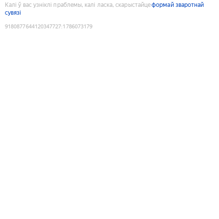
Калі ў вас узніклі праблемы, калі ласка, скарыстайце
формай зваротнай
сувязі
9180877644120347727
:
1786073179