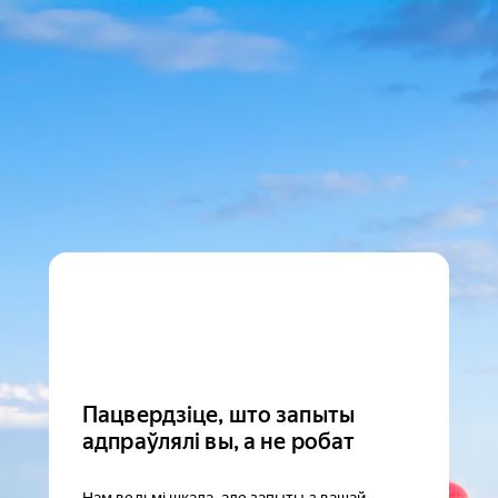
Пацвердзіце, што запыты
адпраўлялі вы, а не робат