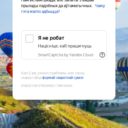
Нам вельмі шкада, але запыты з вашай
прылады падобныя да аўтаматычных.
Чаму
гэта магло адбыцца?
Я не робат
Націсніце, каб працягнуць
SmartCaptcha by Yandex Cloud
Калі ў вас узніклі праблемы, калі ласка,
скарыстайце
формай зваротнай сувязі
9186321097279330892
:
1786154293