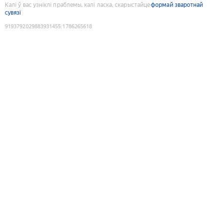
Калі ў вас узніклі праблемы, калі ласка, скарыстайце
формай зваротнай
сувязі
9193792029883931455
:
1786265618