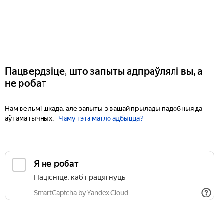
Пацвердзіце, што запыты адпраўлялі вы, а
не робат
Нам вельмі шкада, але запыты з вашай прылады падобныя да
аўтаматычных.
Чаму гэта магло адбыцца?
Я не робат
Націсніце, каб працягнуць
SmartCaptcha by Yandex Cloud