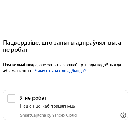
Пацвердзіце, што запыты адпраўлялі вы, а
не робат
Нам вельмі шкада, але запыты з вашай прылады падобныя да
аўтаматычных.
Чаму гэта магло адбыцца?
Я не робат
Націсніце, каб працягнуць
SmartCaptcha by Yandex Cloud