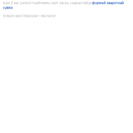
Калі ў вас узніклі праблемы, калі ласка, скарыстайце
формай зваротнай
сувязі
9186351605776063248
:
1786154747