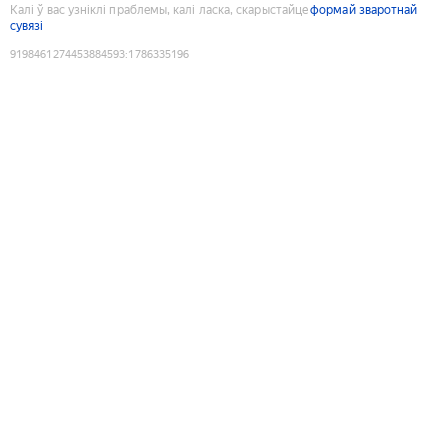
Калі ў вас узніклі праблемы, калі ласка, скарыстайце
формай зваротнай
сувязі
9198461274453884593
:
1786335196