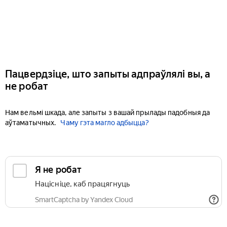
Пацвердзіце, што запыты адпраўлялі вы, а
не робат
Нам вельмі шкада, але запыты з вашай прылады падобныя да
аўтаматычных.
Чаму гэта магло адбыцца?
Я не робат
Націсніце, каб працягнуць
SmartCaptcha by Yandex Cloud