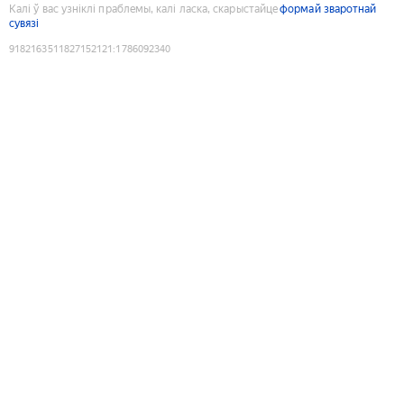
Калі ў вас узніклі праблемы, калі ласка, скарыстайце
формай зваротнай
сувязі
9182163511827152121
:
1786092340