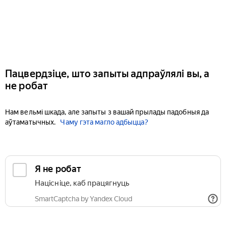
Пацвердзіце, што запыты адпраўлялі вы, а
не робат
Нам вельмі шкада, але запыты з вашай прылады падобныя да
аўтаматычных.
Чаму гэта магло адбыцца?
Я не робат
Націсніце, каб працягнуць
SmartCaptcha by Yandex Cloud