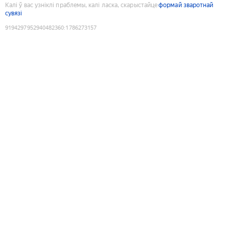
Калі ў вас узніклі праблемы, калі ласка, скарыстайце
формай зваротнай
сувязі
9194297952940482360
:
1786273157