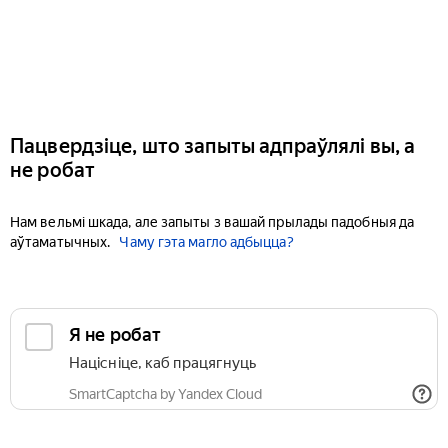
Пацвердзіце, што запыты адпраўлялі вы, а
не робат
Нам вельмі шкада, але запыты з вашай прылады падобныя да
аўтаматычных.
Чаму гэта магло адбыцца?
Я не робат
Націсніце, каб працягнуць
SmartCaptcha by Yandex Cloud