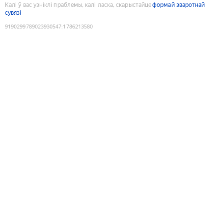
Калі ў вас узніклі праблемы, калі ласка, скарыстайце
формай зваротнай
сувязі
9190299789023930547
:
1786213580