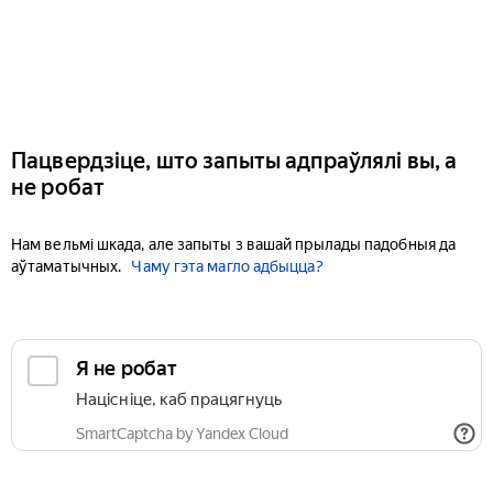
Пацвердзіце, што запыты адпраўлялі вы, а
не робат
Нам вельмі шкада, але запыты з вашай прылады падобныя да
аўтаматычных.
Чаму гэта магло адбыцца?
Я не робат
Націсніце, каб працягнуць
SmartCaptcha by Yandex Cloud