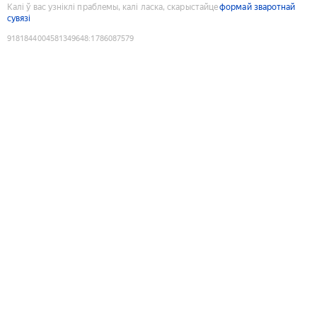
Калі ў вас узніклі праблемы, калі ласка, скарыстайце
формай зваротнай
сувязі
9181844004581349648
:
1786087579