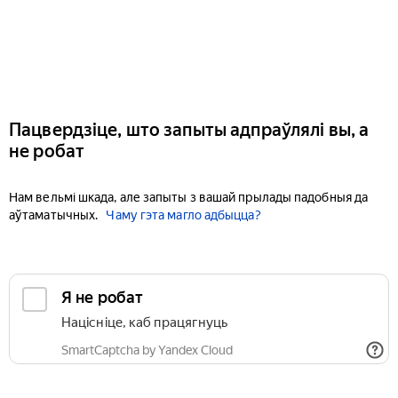
Пацвердзіце, што запыты адпраўлялі вы, а
не робат
Нам вельмі шкада, але запыты з вашай прылады падобныя да
аўтаматычных.
Чаму гэта магло адбыцца?
Я не робат
Націсніце, каб працягнуць
SmartCaptcha by Yandex Cloud