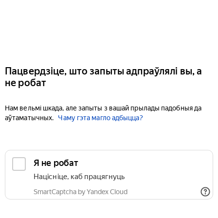
Пацвердзіце, што запыты адпраўлялі вы, а
не робат
Нам вельмі шкада, але запыты з вашай прылады падобныя да
аўтаматычных.
Чаму гэта магло адбыцца?
Я не робат
Націсніце, каб працягнуць
SmartCaptcha by Yandex Cloud