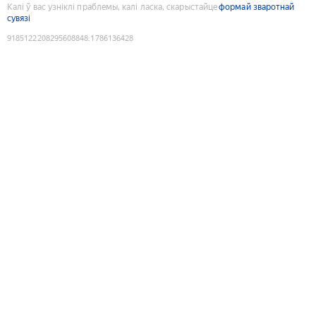
Калі ў вас узніклі праблемы, калі ласка, скарыстайце
формай зваротнай
сувязі
9185122208295608848
:
1786136428