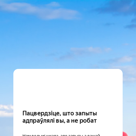
Пацвердзіце, што запыты
адпраўлялі вы, а не робат