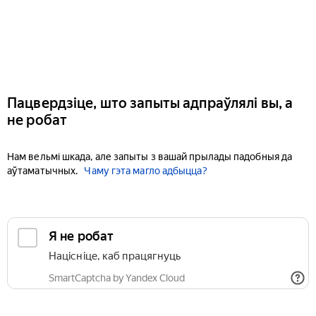
Пацвердзіце, што запыты адпраўлялі вы, а
не робат
Нам вельмі шкада, але запыты з вашай прылады падобныя да
аўтаматычных.
Чаму гэта магло адбыцца?
Я не робат
Націсніце, каб працягнуць
SmartCaptcha by Yandex Cloud