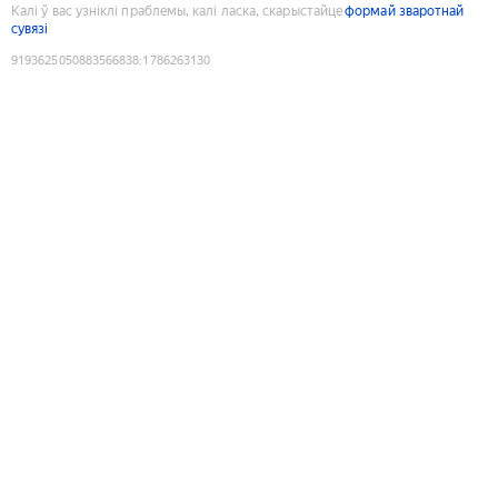
Калі ў вас узніклі праблемы, калі ласка, скарыстайце
формай зваротнай
сувязі
9193625050883566838
:
1786263130