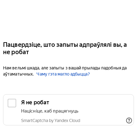
Пацвердзіце, што запыты адпраўлялі вы, а
не робат
Нам вельмі шкада, але запыты з вашай прылады падобныя да
аўтаматычных.
Чаму гэта магло адбыцца?
Я не робат
Націсніце, каб працягнуць
SmartCaptcha by Yandex Cloud