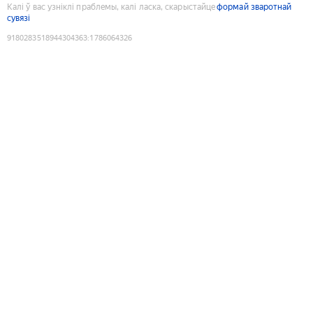
Калі ў вас узніклі праблемы, калі ласка, скарыстайце
формай зваротнай
сувязі
9180283518944304363
:
1786064326