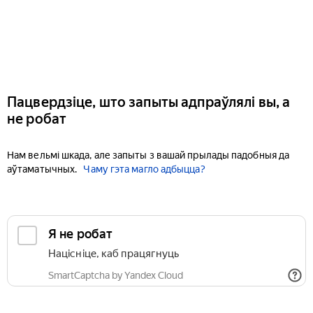
Пацвердзіце, што запыты адпраўлялі вы, а
не робат
Нам вельмі шкада, але запыты з вашай прылады падобныя да
аўтаматычных.
Чаму гэта магло адбыцца?
Я не робат
Націсніце, каб працягнуць
SmartCaptcha by Yandex Cloud