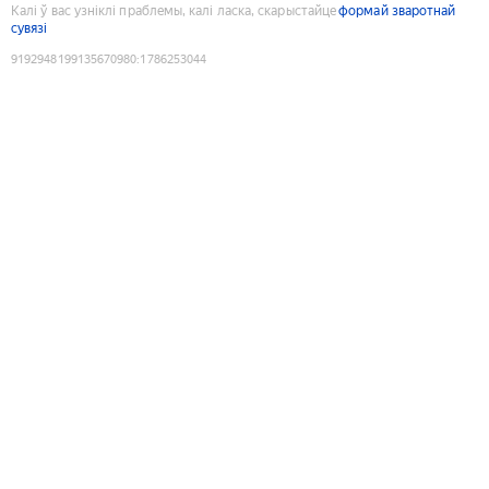
Калі ў вас узніклі праблемы, калі ласка, скарыстайце
формай зваротнай
сувязі
9192948199135670980
:
1786253044