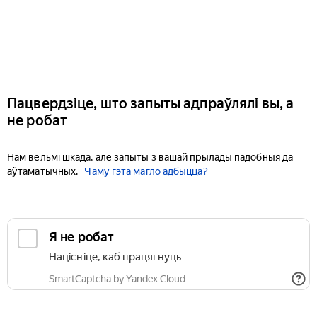
Пацвердзіце, што запыты адпраўлялі вы, а
не робат
Нам вельмі шкада, але запыты з вашай прылады падобныя да
аўтаматычных.
Чаму гэта магло адбыцца?
Я не робат
Націсніце, каб працягнуць
SmartCaptcha by Yandex Cloud