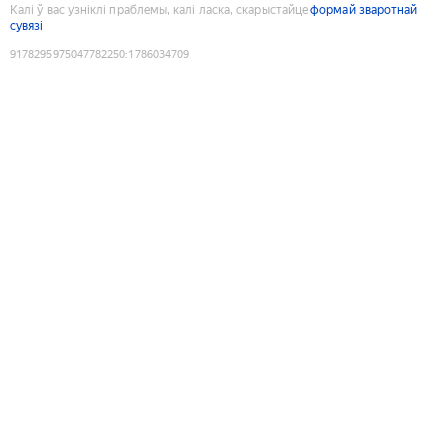
Калі ў вас узніклі праблемы, калі ласка, скарыстайце
формай зваротнай
сувязі
9178295975047782250
:
1786034709