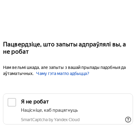
Пацвердзіце, што запыты адпраўлялі вы, а
не робат
Нам вельмі шкада, але запыты з вашай прылады падобныя да
аўтаматычных.
Чаму гэта магло адбыцца?
Я не робат
Націсніце, каб працягнуць
SmartCaptcha by Yandex Cloud