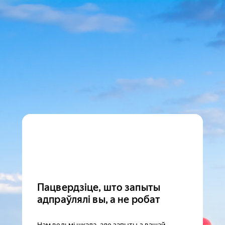
Пацвердзіце, што запыты
адпраўлялі вы, а не робат