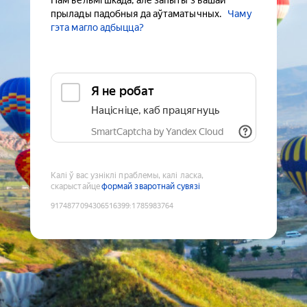
Нам вельмі шкада, але запыты з вашай
прылады падобныя да аўтаматычных.
Чаму
гэта магло адбыцца?
Я не робат
Націсніце, каб працягнуць
SmartCaptcha by Yandex Cloud
Калі ў вас узніклі праблемы, калі ласка,
скарыстайце
формай зваротнай сувязі
9174877094306516399
:
1785983764