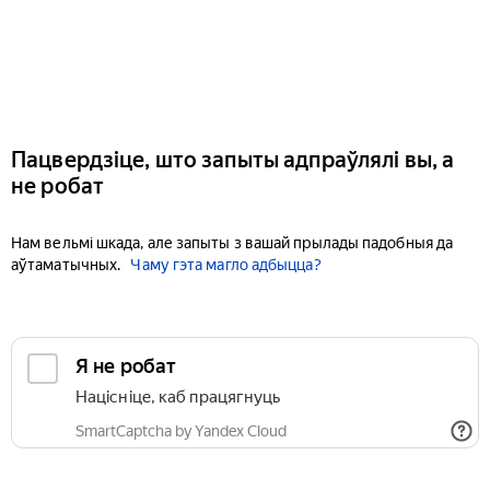
Пацвердзіце, што запыты адпраўлялі вы, а
не робат
Нам вельмі шкада, але запыты з вашай прылады падобныя да
аўтаматычных.
Чаму гэта магло адбыцца?
Я не робат
Націсніце, каб працягнуць
SmartCaptcha by Yandex Cloud