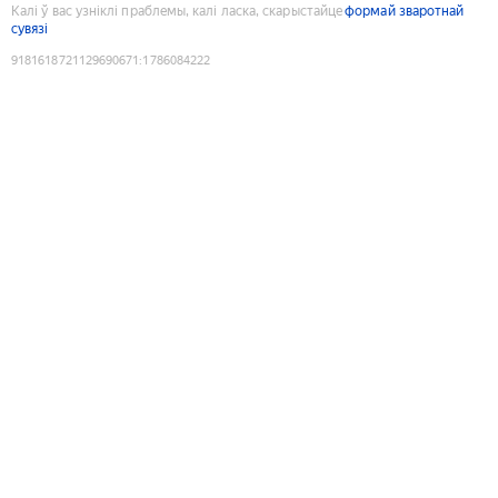
Калі ў вас узніклі праблемы, калі ласка, скарыстайце
формай зваротнай
сувязі
9181618721129690671
:
1786084222