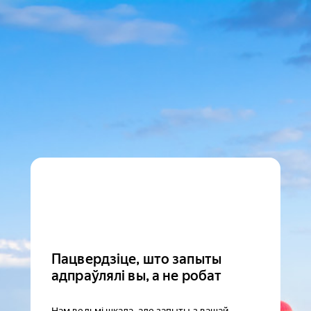
Пацвердзіце, што запыты
адпраўлялі вы, а не робат