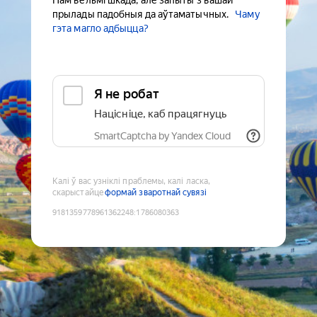
Нам вельмі шкада, але запыты з вашай
прылады падобныя да аўтаматычных.
Чаму
гэта магло адбыцца?
Я не робат
Націсніце, каб працягнуць
SmartCaptcha by Yandex Cloud
Калі ў вас узніклі праблемы, калі ласка,
скарыстайце
формай зваротнай сувязі
9181359778961362248
:
1786080363