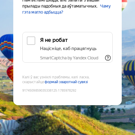
Нам вельмі шкада, але запыты з вашай
прылады падобныя да аўтаматычных.
Чаму
гэта магло адбыцца?
Я не робат
Націсніце, каб працягнуць
SmartCaptcha by Yandex Cloud
Калі ў вас узніклі праблемы, калі ласка,
скарыстайце
формай зваротнай сувязі
9174509859035338125
:
1785978292