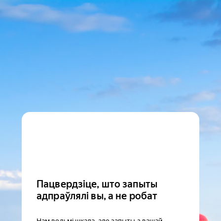
Пацвердзіце, што запыты
адпраўлялі вы, а не робат