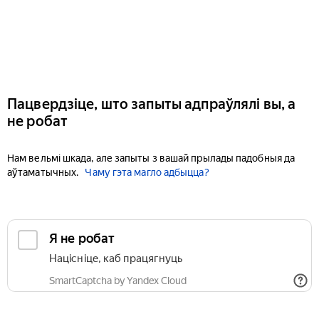
Пацвердзіце, што запыты адпраўлялі вы, а
не робат
Нам вельмі шкада, але запыты з вашай прылады падобныя да
аўтаматычных.
Чаму гэта магло адбыцца?
Я не робат
Націсніце, каб працягнуць
SmartCaptcha by Yandex Cloud