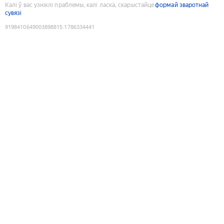
Калі ў вас узніклі праблемы, калі ласка, скарыстайце
формай зваротнай
сувязі
9198410649003898815
:
1786334441