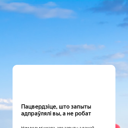
Пацвердзіце, што запыты
адпраўлялі вы, а не робат