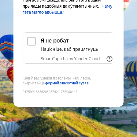
Нам вельмі шкада, але запыты з вашай
прылады падобныя да аўтаматычных.
Чаму
гэта магло адбыцца?
Я не робат
Націсніце, каб працягнуць
SmartCaptcha by Yandex Cloud
Калі ў вас узніклі праблемы, калі ласка,
скарыстайце
формай зваротнай сувязі
9175994668620593792
:
1786000417