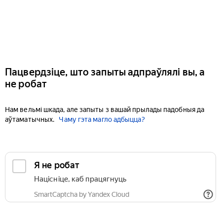
Пацвердзіце, што запыты адпраўлялі вы, а
не робат
Нам вельмі шкада, але запыты з вашай прылады падобныя да
аўтаматычных.
Чаму гэта магло адбыцца?
Я не робат
Націсніце, каб працягнуць
SmartCaptcha by Yandex Cloud