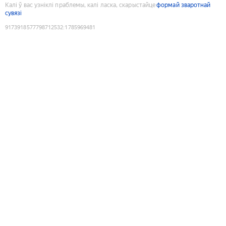
Калі ў вас узніклі праблемы, калі ласка, скарыстайце
формай зваротнай
сувязі
9173918577798712532
:
1785969481