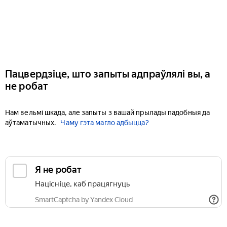
Пацвердзіце, што запыты адпраўлялі вы, а
не робат
Нам вельмі шкада, але запыты з вашай прылады падобныя да
аўтаматычных.
Чаму гэта магло адбыцца?
Я не робат
Націсніце, каб працягнуць
SmartCaptcha by Yandex Cloud