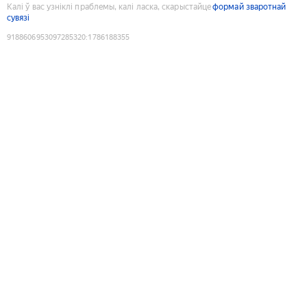
Калі ў вас узніклі праблемы, калі ласка, скарыстайце
формай зваротнай
сувязі
9188606953097285320
:
1786188355