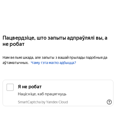
Пацвердзіце, што запыты адпраўлялі вы, а
не робат
Нам вельмі шкада, але запыты з вашай прылады падобныя да
аўтаматычных.
Чаму гэта магло адбыцца?
Я не робат
Націсніце, каб працягнуць
SmartCaptcha by Yandex Cloud