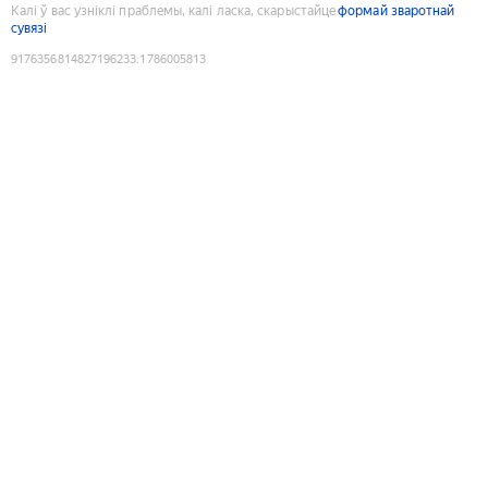
Калі ў вас узніклі праблемы, калі ласка, скарыстайце
формай зваротнай
сувязі
9176356814827196233
:
1786005813