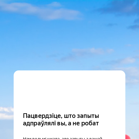
Пацвердзіце, што запыты
адпраўлялі вы, а не робат