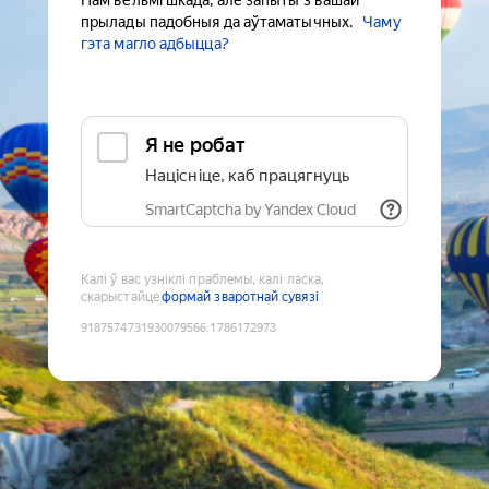
Нам вельмі шкада, але запыты з вашай
прылады падобныя да аўтаматычных.
Чаму
гэта магло адбыцца?
Я не робат
Націсніце, каб працягнуць
SmartCaptcha by Yandex Cloud
Калі ў вас узніклі праблемы, калі ласка,
скарыстайце
формай зваротнай сувязі
9187574731930079566
:
1786172973