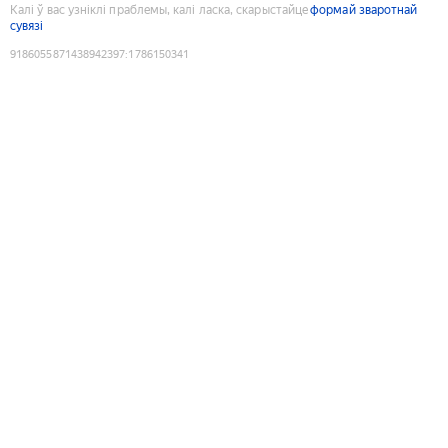
Калі ў вас узніклі праблемы, калі ласка, скарыстайце
формай зваротнай
сувязі
9186055871438942397
:
1786150341