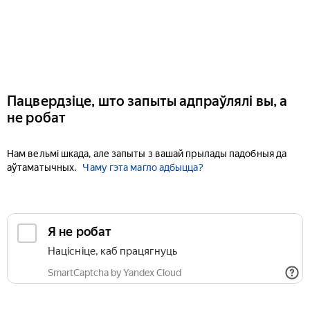
Пацвердзіце, што запыты адпраўлялі вы, а
не робат
Нам вельмі шкада, але запыты з вашай прылады падобныя да
аўтаматычных.
Чаму гэта магло адбыцца?
Я не робат
Націсніце, каб працягнуць
SmartCaptcha by Yandex Cloud