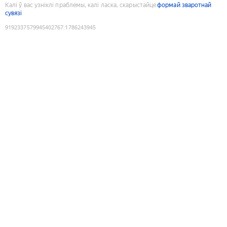
Калі ў вас узніклі праблемы, калі ласка, скарыстайце
формай зваротнай
сувязі
9192337579945402767
:
1786243945