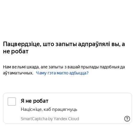
Пацвердзіце, што запыты адпраўлялі вы, а
не робат
Нам вельмі шкада, але запыты з вашай прылады падобныя да
аўтаматычных.
Чаму гэта магло адбыцца?
Я не робат
Націсніце, каб працягнуць
SmartCaptcha by Yandex Cloud