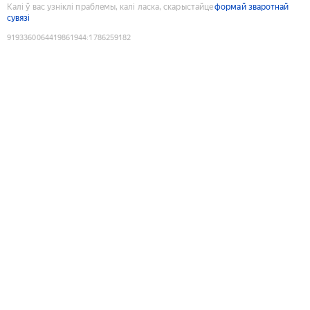
Калі ў вас узніклі праблемы, калі ласка, скарыстайце
формай зваротнай
сувязі
9193360064419861944
:
1786259182